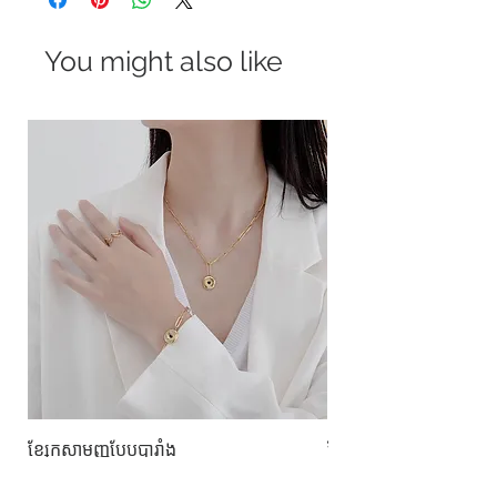
You might also like
ខ្សែកសាមញ្ញបែបបារាំង
ខ្សែកបណ្តោងគ្រុំ
Price
Price
$10.00
$9.00