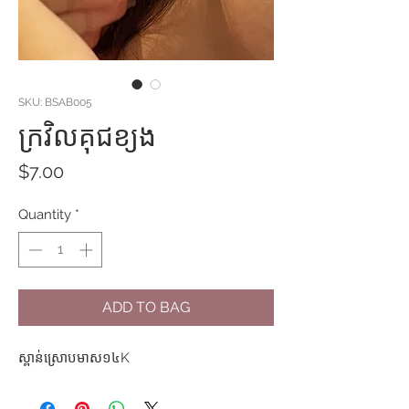
SKU: BSAB005
ក្រវិលគុជខ្យង
Price
$7.00
Quantity
*
ADD TO BAG
ស្ពាន់ស្រោបមាស១៤K