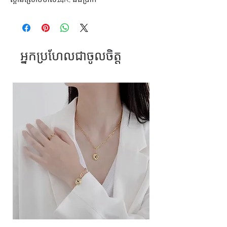
អ្នកប្រហែលជាចូលចិត្ត