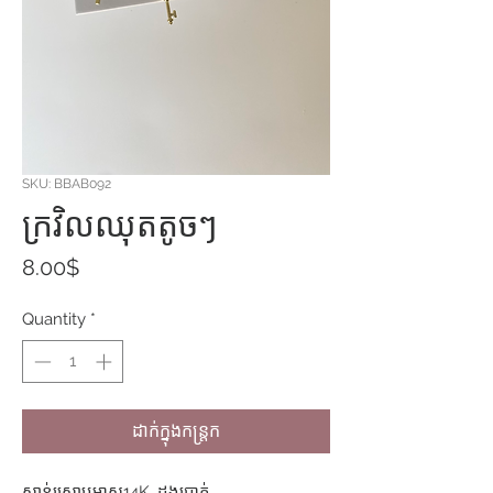
SKU: BBAB092
ក្រវិលឈុតតូចៗ
Price
8.00$
Quantity
*
ដាក់ក្នុងកន្ត្រក
ស្ពាន់ស្រោបមាស14K, ដងប្រាក់