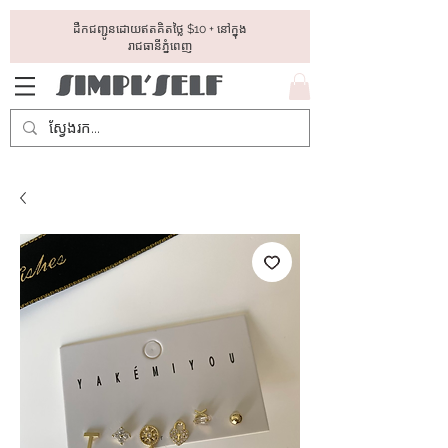
ដឺកជញ្ជូនដោយឥតគិតថ្លៃ​ $10 + នៅក្នុង
រាជធានីភ្នំពេញ