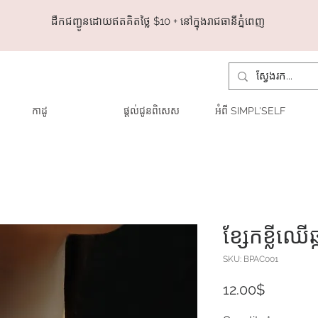
ដឺកជញ្ជូនដោយឥតគិតថ្លៃ​ $10 + នៅក្នុងរាជធានីភ្នំពេញ
កាដូ
ផ្តល់ជូនពិសេស
អំពី SIMPL'SELF
ខ្សែកខ្លីឈើឆ
SKU: BPAC001
Price
12.00$