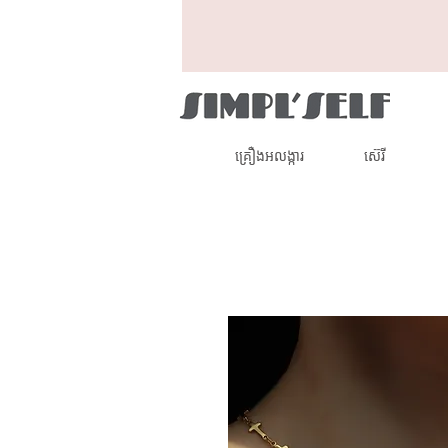
គ្រឿងអលង្ការ
ស៊េរី