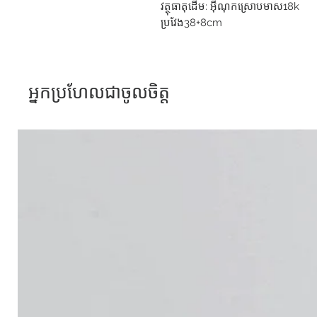
វត្ថុធាតុដើម​: អុីណុកស្រោបមាស18k
ប្រវែង​38+8cm
អ្នកប្រហែលជាចូលចិត្ត