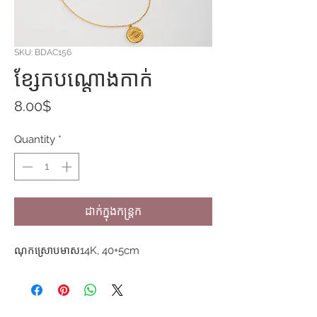
SKU: BDAC156
ខ្សែកបណ្តោងកាក់
Price
8.00$
Quantity
*
ដាក់ក្នុងកន្ត្រក
ណុកស្រោបមាស14K, 40+5cm