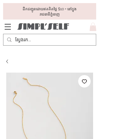
ដឺកជញ្ជូនដោយឥតគិតថ្លៃ​ $10 + នៅក្នុង
រាជធានីភ្នំពេញ