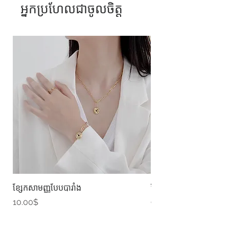
អ្នកប្រហែលជាចូលចិត្ត
ខ្សែកសាមញ្ញបែបបារាំង
ខ្សែកបណ្តោងគ្រុំ
Price
Price
10.00$
9.00$