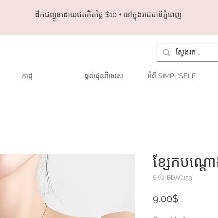
ដឺកជញ្ជូនដោយឥតគិតថ្លៃ​ $10 + នៅក្នុងរាជធានីភ្នំពេញ
កាដូ
ផ្តល់ជូនពិសេស
អំពី SIMPL'SELF
ខ្សែកបណ្តោ
SKU: BDAC153
Price
9.00$