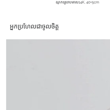
ណុកស្រោបមាស14K, 40+5cm
អ្នកប្រហែលជាចូលចិត្ត