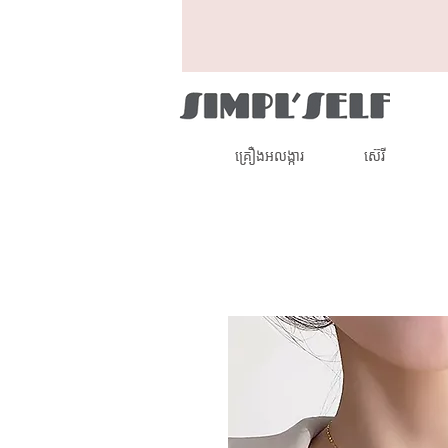
គ្រឿងអលង្ការ
ស៊េរី