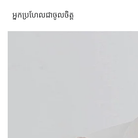
អ្នកប្រហែលជាចូលចិត្ត