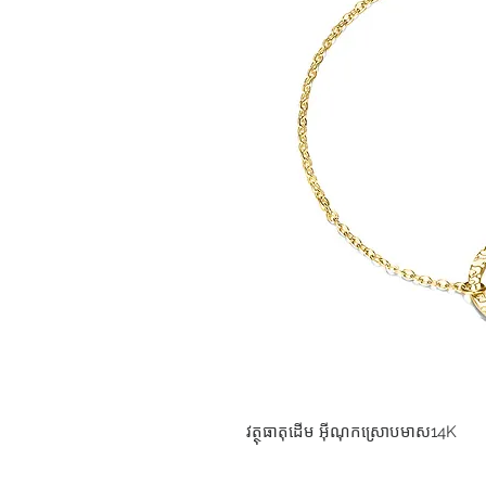
វត្ថុធាតុដើម អុីណុកស្រោបមាស14K