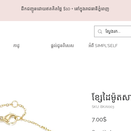
ដឺកជញ្ជូនដោយឥតគិតថ្លៃ​ $10 + នៅក្នុងរាជធានីភ្នំពេញ
កាដូ
ផ្តល់ជូនពិសេស
អំពី SIMPL'SELF
ខ្សែដៃម៉ូតស
SKU: BKAI003
Price
7.00$