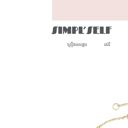
គ្រឿងអលង្ការ
ស៊េរី