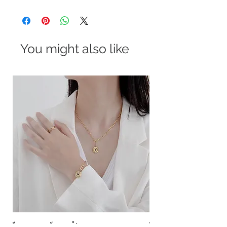
You might also like
ខ្សែកសាមញ្ញបែបបារាំង
ខ្សែកបណ្តោងគ្រុំ