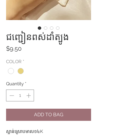
ជញ្ជៀនពស់ដាំត្បូង
Price
$9.50
COLOR
*
Quantity
*
ADD TO BAG
ស្ពាន់ស្រោបមាស១៤K