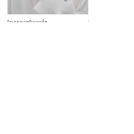
ខ្សែកសាមញ្ញបែបបារាំង
ខ្សែកបណ្តោងគ្រុំ
Price
Price
10.00$
9.00$
សេវាកម្ម
លេខទំនាក់ទំនង
ការដឹកជញ្ជូននិងការផ្លាស់ប្តូរ
ល័ក្ខខ័ណ្ឌច្បាប់
ល័ក្ខខ័ណ្ឌនៃការប្រើប្រាស់
គោលការណ៍​​ឯកជន
គោលការណ៍ខូឃី
ប្រព័ន្ធ​ទំនាក់ទំនង​សង្គម
ហ្វេសប៊ុក
Instagram
SIMPL'SELF
ហាងលក់គ្រឿងអលង្ការឈានមុខគេនៅកម្ពុជា
គេហទំព័រ
www.simplself.com
ទូរស័ព្ទលេខ
010-691-425
/
011-532-108