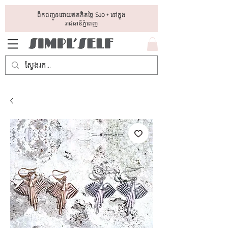
ដឺកជញ្ជូនដោយឥតគិតថ្លៃ​ $10 + នៅក្នុង
រាជធានីភ្នំពេញ