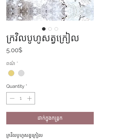
ក្រវិលបូហូសត្វក្រៀល
Price
5.00$
ពណ៌
*
Quantity
*
ដាក់ក្នុងកន្ត្រក
ក្រវិលបូហូសត្វក្រៀល