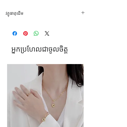
វត្ថុធាតុដេីម
លោហធាតុផ្សំ
អ្នកប្រហែលជាចូលចិត្ត