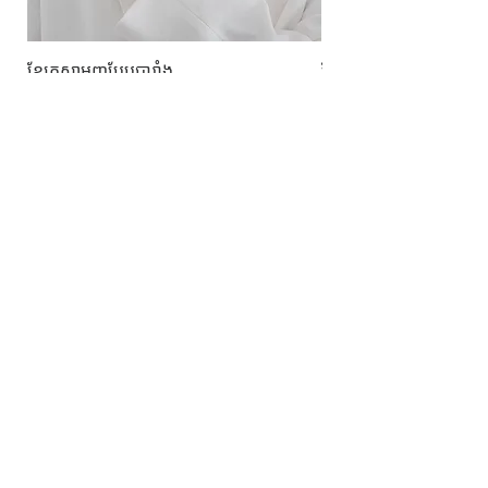
ខ្សែកសាមញ្ញបែបបារាំង
ខ្សែកបណ្តោងគ្រុំ
Price
Price
10.00$
9.00$
សេវាកម្ម
លេខទំនាក់ទំនង
ការដឹកជញ្ជូននិងការផ្លាស់ប្តូរ
ល័ក្ខខ័ណ្ឌច្បាប់
ល័ក្ខខ័ណ្ឌនៃការប្រើប្រាស់
គោលការណ៍​​ឯកជន
គោលការណ៍ខូឃី
ប្រព័ន្ធ​ទំនាក់ទំនង​សង្គម
ហ្វេសប៊ុក
Instagram
SIMPL'SELF
ហាងលក់គ្រឿងអលង្ការឈានមុខគេនៅកម្ពុជា
គេហទំព័រ
www.simplself.com
ទូរស័ព្ទលេខ
010-691-425
/
011-532-108