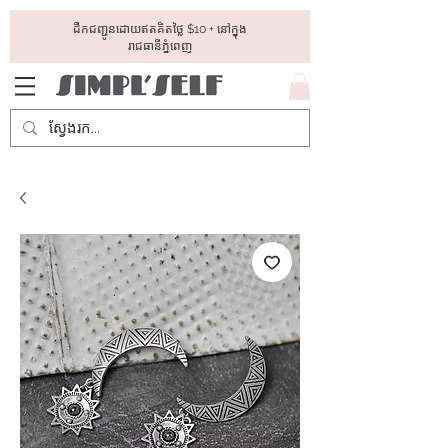
ដឺកជញ្ជូនដោយឥតគិតថ្លៃ​ $10 + នៅក្នុង
រាជធានីភ្នំពេញ