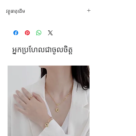
វត្ថុធាតុដើម
ដែក
អ្នកប្រហែលជាចូលចិត្ត