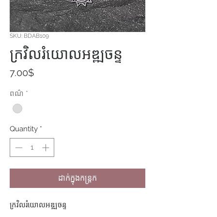
SKU: BDAB109
ក្រវិលរំយោលអឌ្ឍចន្ទ
Price
7.00$
ពណ៌
*
Quantity
*
ដាក់ក្នុងកន្ត្រក
ក្រវិលរំយោលអឌ្ឍចន្ទ