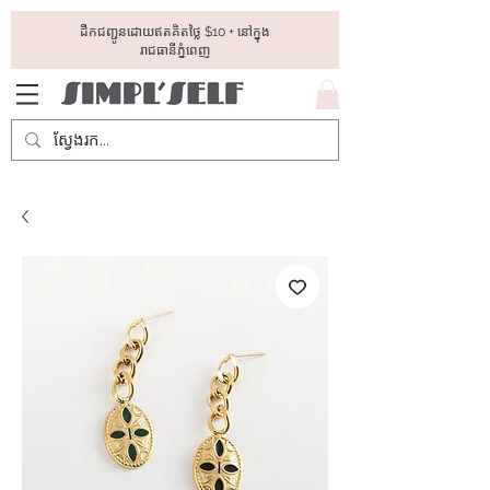
ដឺកជញ្ជូនដោយឥតគិតថ្លៃ​ $10 + នៅក្នុង
រាជធានីភ្នំពេញ