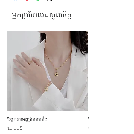
អ្នកប្រហែលជាចូលចិត្ត
ខ្សែកសាមញ្ញបែបបារាំង
ខ្សែកបណ្តោងគ្រុំ
Price
Price
10.00$
9.00$