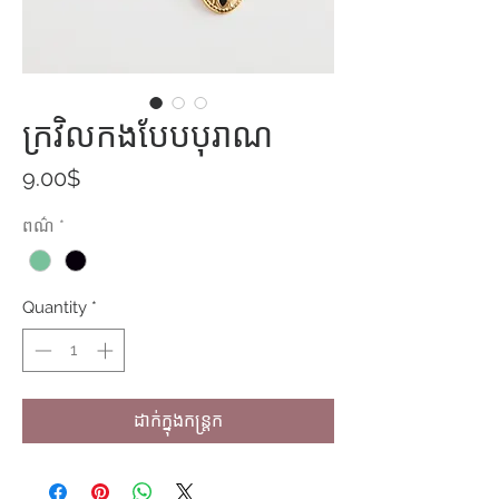
ក្រវិលកងបែបបុរាណ
Price
9.00$
ពណ៌
*
Quantity
*
ដាក់ក្នុងកន្ត្រក