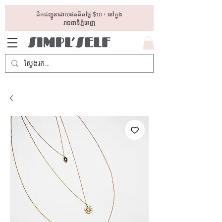
ដឺកជញ្ជូនដោយឥតគិតថ្លៃ​ $10 + នៅក្នុង
រាជធានីភ្នំពេញ