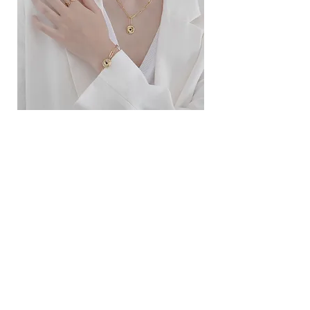
ខ្សែកសាមញ្ញបែបបារាំង
ខ្សែកបណ្តោងគ្រុំ
Price
Price
10.00$
9.00$
សេវាកម្ម
លេខទំនាក់ទំនង
ការដឹកជញ្ជូននិងការផ្លាស់ប្តូរ
ល័ក្ខខ័ណ្ឌច្បាប់
ល័ក្ខខ័ណ្ឌនៃការប្រើប្រាស់
គោលការណ៍​​ឯកជន
គោលការណ៍ខូឃី
ប្រព័ន្ធ​ទំនាក់ទំនង​សង្គម