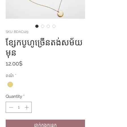
SKU: BDAC129
ខ្សែកបូហូច្រើនតង់សម័យ
មុន
Price
12.00$
ពណ៌
*
Quantity
*
ដាក់ក្នុងកន្ត្រក