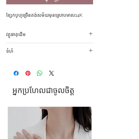
ខ្សែកបូហូច្រើនតង់សម័យមុនស្រោបមាស14K
វត្ថុធាតុដេីម
លោហធាតុផ្សំ
ទំហំ
ខ្លីបំផុត 43cm
អ្នកប្រហែលជាចូលចិត្ត