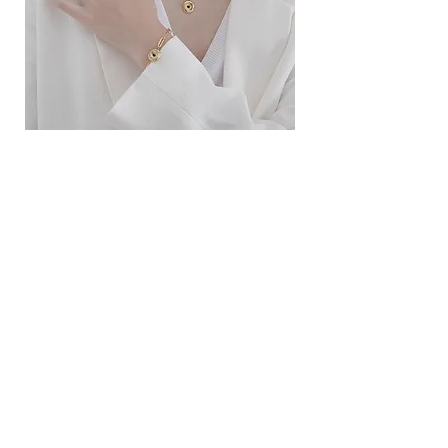
ខ្សែកសាមញ្ញបែបបារាំង
ខ្សែកបណ្តោងគ្រុំ
Price
Price
10.00$
9.00$
សេវាកម្ម
លេខទំនាក់ទំនង
ការដឹកជញ្ជូននិងការផ្លាស់ប្តូរ
ល័ក្ខខ័ណ្ឌច្បាប់
ល័ក្ខខ័ណ្ឌនៃការប្រើប្រាស់
គោលការណ៍​​ឯកជន
គោលការណ៍ខូឃី
ប្រព័ន្ធ​ទំនាក់ទំនង​សង្គម
ហ្វេសប៊ុក
Instagram