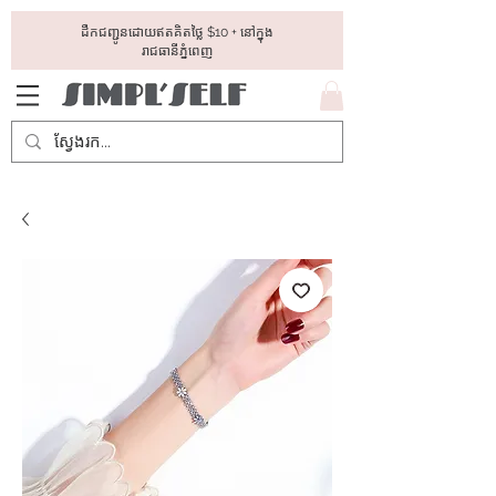
ដឺកជញ្ជូនដោយឥតគិតថ្លៃ​ $10 + នៅក្នុង
រាជធានីភ្នំពេញ