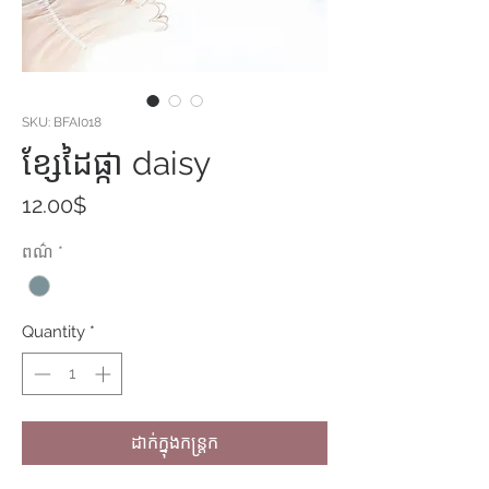
SKU: BFAI018
ខ្សែដៃផ្កា daisy
Price
12.00$
ពណ៌
*
Quantity
*
ដាក់ក្នុងកន្ត្រក