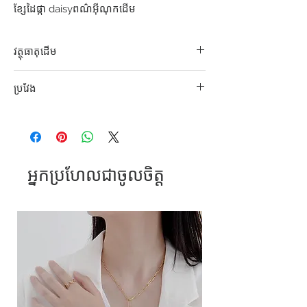
ខ្សែដៃផ្កា daisyពណ៌អុីណុកដើម
វត្ថុធាតុដើម
304 S. Steel
ប្រវែង
16.5+5cm
អ្នកប្រហែលជាចូលចិត្ត