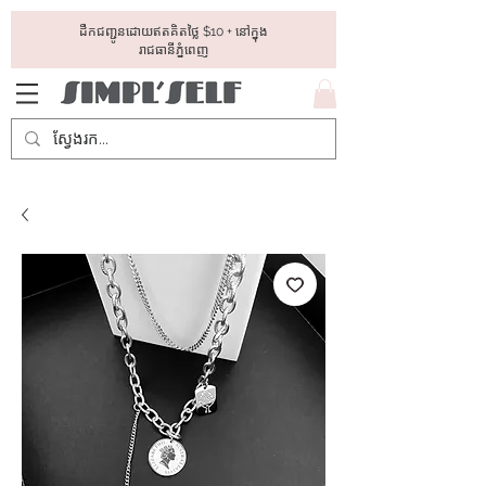
ដឺកជញ្ជូនដោយឥតគិតថ្លៃ​ $10 + នៅក្នុង
រាជធានីភ្នំពេញ