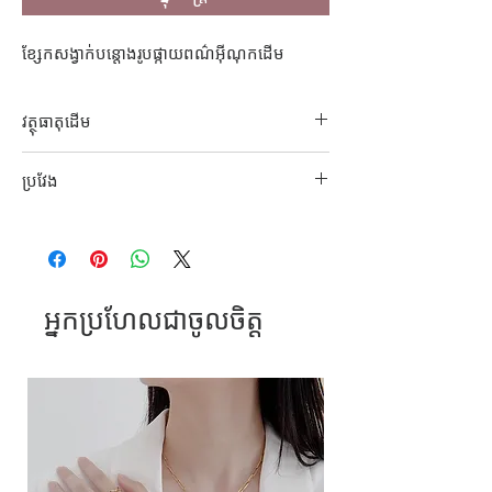
ខ្សែកសង្វាក់បន្តោងរូបផ្កាយពណ៌អុីណុកដើម
វត្ថុធាតុដើម
304 S. Steel
ប្រវែង
42cm; 65cm
អ្នកប្រហែលជាចូលចិត្ត