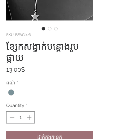
SKU: BFAC026
ខ្សែកសង្វាក់បន្តោងរូប
ផ្កាយ
Price
13.00$
ពណ៌
*
Quantity
*
ដាក់ក្នុងកន្ត្រក