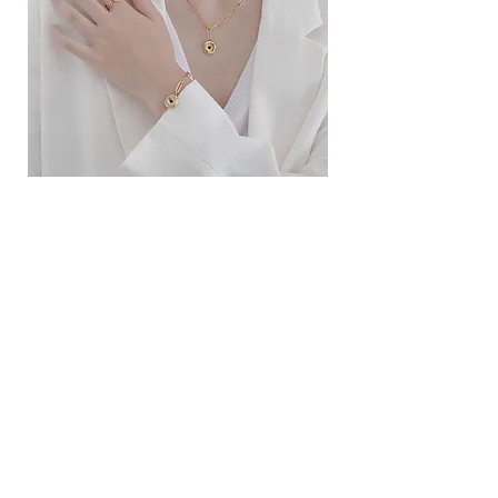
ខ្សែកសាមញ្ញបែបបារាំង
ខ្សែកបណ្តោងគ្រុំ
Price
Price
10.00$
9.00$
សេវាកម្ម
លេខទំនាក់ទំនង
ការដឹកជញ្ជូននិងការផ្លាស់ប្តូរ
ល័ក្ខខ័ណ្ឌច្បាប់
ល័ក្ខខ័ណ្ឌនៃការប្រើប្រាស់
គោលការណ៍​​ឯកជន
គោលការណ៍ខូឃី
ប្រព័ន្ធ​ទំនាក់ទំនង​សង្គម