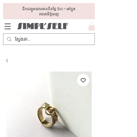
ដឺកជញ្ជូនដោយឥតគិតថ្លៃ​ $10 + នៅក្នុង
រាជធានីភ្នំពេញ