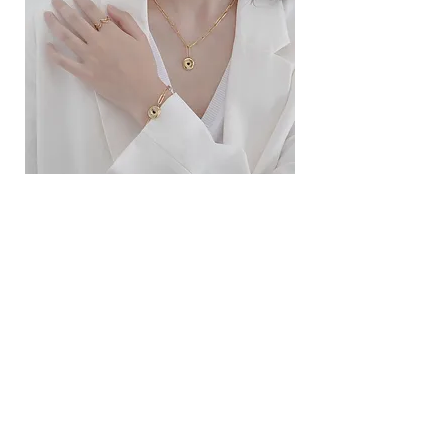
ខ្សែកសាមញ្ញបែបបារាំង
ខ្សែកបណ្តោងគ្រុំ
Price
Price
10.00$
9.00$
សេវាកម្ម
លេខទំនាក់ទំនង
ការដឹកជញ្ជូននិងការផ្លាស់ប្តូរ
ល័ក្ខខ័ណ្ឌច្បាប់
ល័ក្ខខ័ណ្ឌនៃការប្រើប្រាស់
គោលការណ៍​​ឯកជន
គោលការណ៍ខូឃី