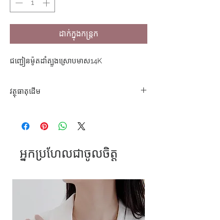
ដាក់ក្នុងកន្ត្រក
ជញ្ជៀនម៉ូតដាំត្បូងស្រោបមាស14K
វត្ថុធាតុដេីម
ដែកអុីណុក304
អ្នកប្រហែលជាចូលចិត្ត