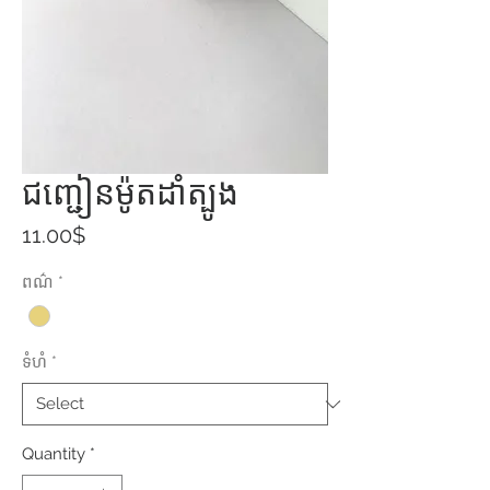
ជញ្ជៀនម៉ូតដាំត្បូង
Price
11.00$
ពណ៌
*
ទំហំ
*
Quantity
*