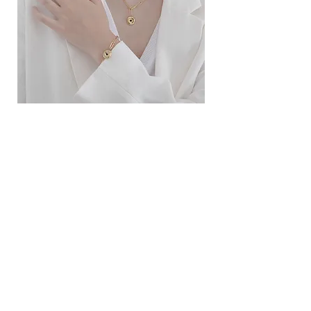
ខ្សែកសាមញ្ញបែបបារាំង
ខ្សែកបណ្តោងគ្រុំ
Price
Price
10.00$
9.00$
សេវាកម្ម
លេខទំនាក់ទំនង
ការដឹកជញ្ជូននិងការផ្លាស់ប្តូរ
ល័ក្ខខ័ណ្ឌច្បាប់
ល័ក្ខខ័ណ្ឌនៃការប្រើប្រាស់
គោលការណ៍​​ឯកជន
គោលការណ៍ខូឃី
ប្រព័ន្ធ​ទំនាក់ទំនង​សង្គម