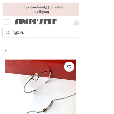
ដឺកជញ្ជូនដោយឥតគិតថ្លៃ​ $10 + នៅក្នុង
រាជធានីភ្នំពេញ