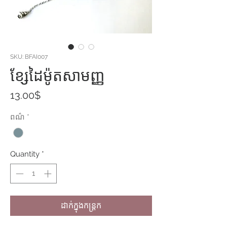
SKU: BFAI007
ខ្សែដៃម៉ូតសាមញ្ញ
Price
13.00$
ពណ៌
*
Quantity
*
ដាក់ក្នុងកន្ត្រក