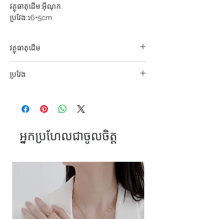
វត្ថុធាតុដើម:អុីណុក.
ប្រវែង:16+5cm
វត្ថុធាតុដើម
អុីណុក304 S. Steel
ប្រវែង
ខ្សែ16.5+5.5cm; កង: 5.9cm
អ្នកប្រហែលជាចូលចិត្ត