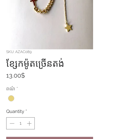
SKU: AZAC089
ខ្សែកម៉ូតច្រើនតង់
Price
13.00$
ពណ៌
*
Quantity
*