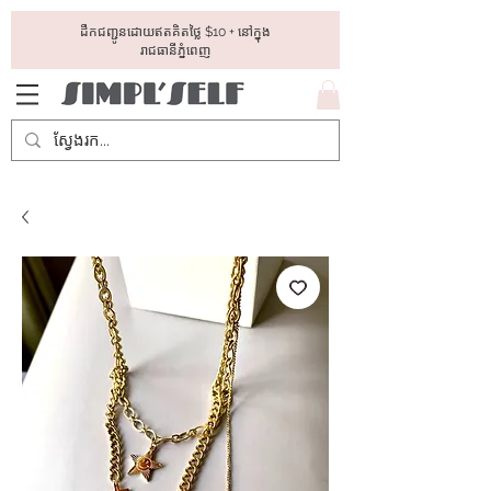
ដឺកជញ្ជូនដោយឥតគិតថ្លៃ​ $10 + នៅក្នុង
រាជធានីភ្នំពេញ