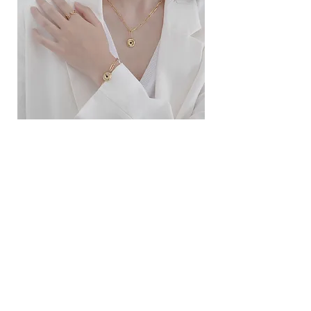
ខ្សែកសាមញ្ញបែបបារាំង
ខ្សែកបណ្តោងគ្រុំ
Price
Price
10.00$
9.00$
សេវាកម្ម
លេខទំនាក់ទំនង
ការដឹកជញ្ជូននិងការផ្លាស់ប្តូរ
ល័ក្ខខ័ណ្ឌច្បាប់
ល័ក្ខខ័ណ្ឌនៃការប្រើប្រាស់
គោលការណ៍​​ឯកជន
គោលការណ៍ខូឃី