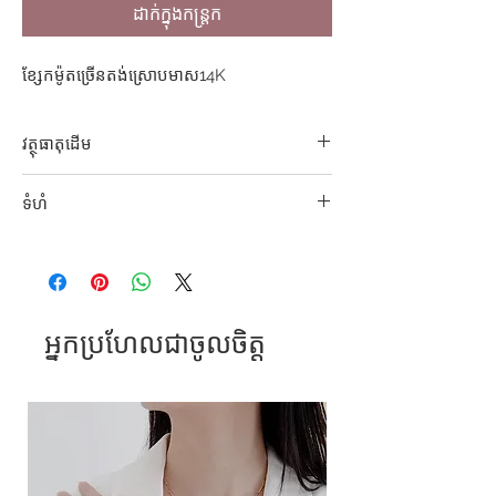
ដាក់ក្នុងកន្ត្រក
ខ្សែកម៉ូតច្រើនតង់ស្រោបមាស14K
វត្ថុធាតុដេីម
ដែកអុីណុក304
ទំហំ
42+5cm
អ្នកប្រហែលជាចូលចិត្ត