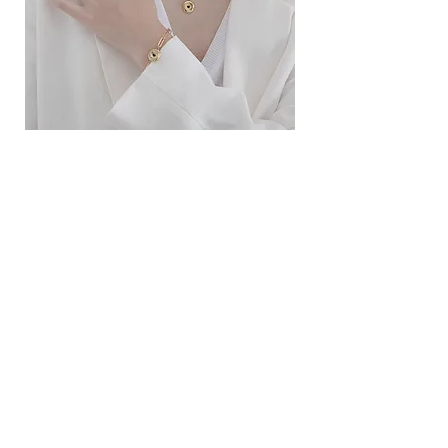
ខ្សែកសាមញ្ញបែបបារាំង
ខ្សែកបណ្តោងគ្រុំ
Price
Price
10.00$
9.00$
សេវាកម្ម
លេខទំនាក់ទំនង
ការដឹកជញ្ជូននិងការផ្លាស់ប្តូរ
ល័ក្ខខ័ណ្ឌច្បាប់
ល័ក្ខខ័ណ្ឌនៃការប្រើប្រាស់
គោលការណ៍​​ឯកជន
គោលការណ៍ខូឃី
ប្រព័ន្ធ​ទំនាក់ទំនង​សង្គម
ហ្វេសប៊ុក
Instagram