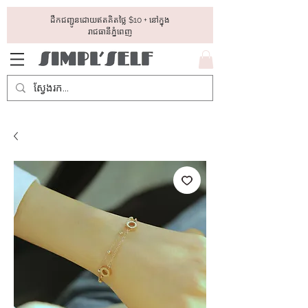
ដឺកជញ្ជូនដោយឥតគិតថ្លៃ​ $10 + នៅក្នុង
រាជធានីភ្នំពេញ