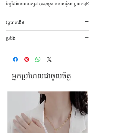
ខ្សែដៃរំយោលអក្សរLoveស្រោបមាសរ៉ូសហ្គោល14K
វត្ថុធាតុដើម
316L S. Steel
ប្រវែង
15cm+5cm
អ្នកប្រហែលជាចូលចិត្ត