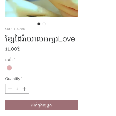
SKU: BLAI006
ខ្សែដៃរំយោលអក្សរLove
Price
11.00$
ពណ៌
*
Quantity
*
ដាក់ក្នុងកន្ត្រក