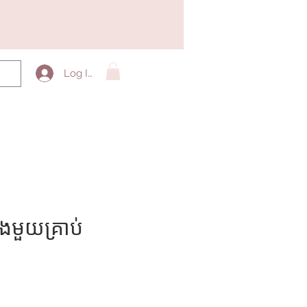
Log In
ូងមួយគ្រាប់