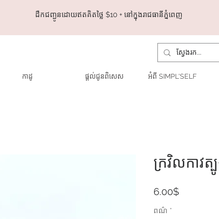
ដឺកជញ្ជូនដោយឥតគិតថ្លៃ​ $10 + នៅក្នុងរាជធានីភ្នំពេញ
កាដូ
ផ្តល់ជូនពិសេស
អំពី SIMPL'SELF
ក្រវិលកាវត្ប
Price
6.00$
ពណ៌
*