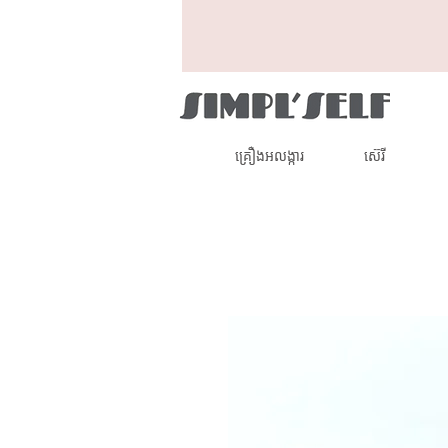
គ្រឿងអលង្ការ
ស៊េរី