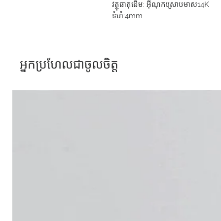
វត្ថុធាតុដេីម: អុីណុកស្រោបមាស​14K
ទំហំ:​​4mm
អ្នកប្រហែលជាចូលចិត្ត