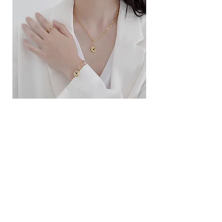
ខ្សែកសាមញ្ញបែបបារាំង
ខ្សែកបណ្តោងគ្រុំ
Price
Price
10.00$
9.00$
សេវាកម្ម
លេខទំនាក់ទំនង
ការដឹកជញ្ជូននិងការផ្លាស់ប្តូរ
ល័ក្ខខ័ណ្ឌច្បាប់
ល័ក្ខខ័ណ្ឌនៃការប្រើប្រាស់