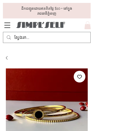
ដឺកជញ្ជូនដោយឥតគិតថ្លៃ​ $10 + នៅក្នុង
រាជធានីភ្នំពេញ