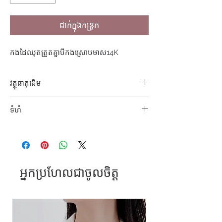
ដាក់ក្នុងកន្ត្រក
កងដៃឈុតត្រួតគ្នាបីកងស្រោបមាស14K
វត្ថុធាតុដេីម
ដែកអុីណុក304
ទំហំ
អង្កត់ផ្ចិត 5.9cm
អ្នកប្រហែលជាចូលចិត្ត