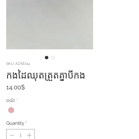
SKU: AZAE114
កងដៃឈុតត្រួតគ្នាបីកង
Price
14.00$
ពណ៌
*
Quantity
*