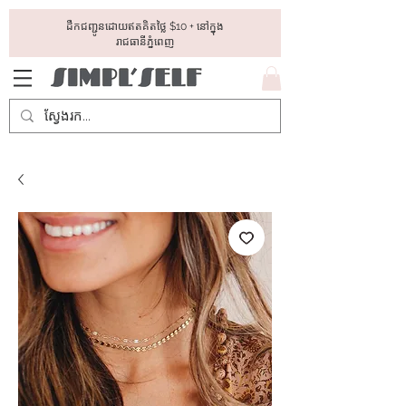
ដឺកជញ្ជូនដោយឥតគិតថ្លៃ​ $10 + នៅក្នុង
រាជធានីភ្នំពេញ