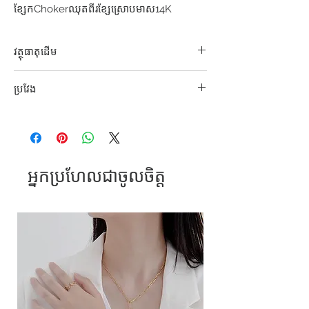
ខ្សែក​​Chokerឈុតពីរខ្សែស្រោបមាស14K
វត្ថុធាតុដើម
អុីណុក316L S. Steel
ប្រវែង
35+5cm ; 38+5cm
អ្នកប្រហែលជាចូលចិត្ត