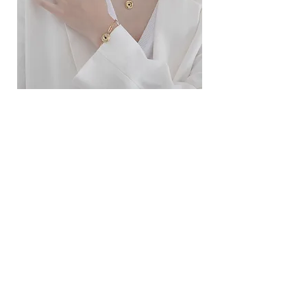
ខ្សែកសាមញ្ញបែបបារាំង
ខ្សែកបណ្តោងគ្រុំ
Price
Price
10.00$
9.00$
សេវាកម្ម
លេខទំនាក់ទំនង
ការដឹកជញ្ជូននិងការផ្លាស់ប្តូរ
ល័ក្ខខ័ណ្ឌច្បាប់
ល័ក្ខខ័ណ្ឌនៃការប្រើប្រាស់
គោលការណ៍​​ឯកជន
គោលការណ៍ខូឃី
ប្រព័ន្ធ​ទំនាក់ទំនង​សង្គម
ហ្វេសប៊ុក
Instagram