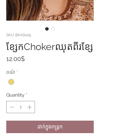
SKU: BKAS025
ខ្សែក​​Chokerឈុតពីរខ្សែ
Price
12.00$
ពណ៌
*
Quantity
*
ដាក់ក្នុងកន្ត្រក