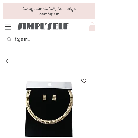
ដឺកជញ្ជូនដោយឥតគិតថ្លៃ​ $10 + នៅក្នុង
រាជធានីភ្នំពេញ