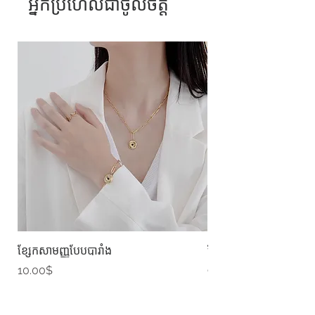
អ្នកប្រហែលជាចូលចិត្ត
ខ្សែកសាមញ្ញបែបបារាំង
ខ្សែកបណ្តោងគ្រុំ
Price
Price
10.00$
9.00$