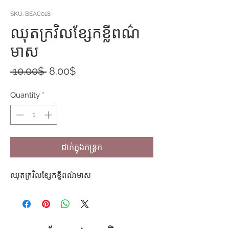
SKU: BEAC018
ឈុតក្រវិលខ្សែកខ្លីពណ៌
មាស
Regular
Sale
 10.00$ 
8.00$
Price
Price
Quantity
*
ដាក់ក្នុងកន្ត្រក
ឈុតក្រវិលខ្សែកខ្លីពណ៌មាស