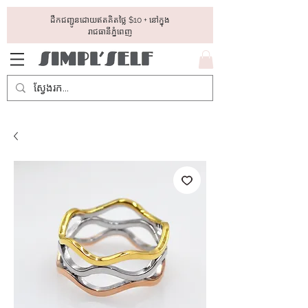
ដឺកជញ្ជូនដោយឥតគិតថ្លៃ​ $10 + នៅក្នុង
រាជធានីភ្នំពេញ