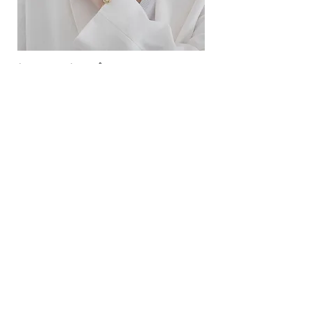
ខ្សែកសាមញ្ញបែបបារាំង
ខ្សែកបណ្តោងគ្រុំ
Price
Price
10.00$
9.00$
សេវាកម្ម
លេខទំនាក់ទំនង
ការដឹកជញ្ជូននិងការផ្លាស់ប្តូរ
ល័ក្ខខ័ណ្ឌច្បាប់
ល័ក្ខខ័ណ្ឌនៃការប្រើប្រាស់
គោលការណ៍​​ឯកជន
គោលការណ៍ខូឃី
ប្រព័ន្ធ​ទំនាក់ទំនង​សង្គម
ហ្វេសប៊ុក
Instagram
SIMPL'SELF
ហាងលក់គ្រឿងអលង្ការឈានមុខគេនៅកម្ពុជា