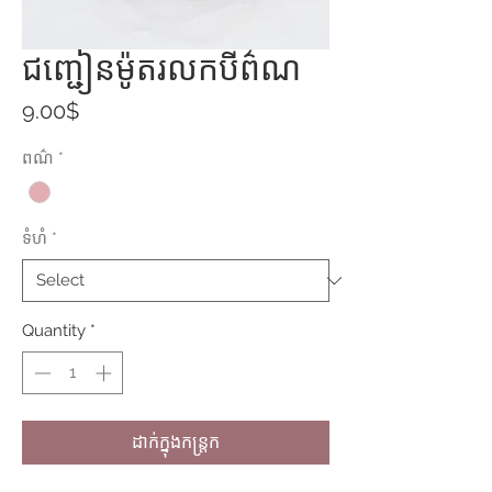
ជញ្ជៀនម៉ូតរលកបីព៌ណ
Price
9.00$
ពណ៌
*
ទំហំ
*
Quantity
*
ដាក់ក្នុងកន្ត្រក