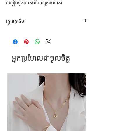
ជញ្ជៀនម៉ូតរលកបីព៌ណស្រោបមាស
វត្ថុធាតុដើម
អុីណុក316L S. Steel
អ្នកប្រហែលជាចូលចិត្ត