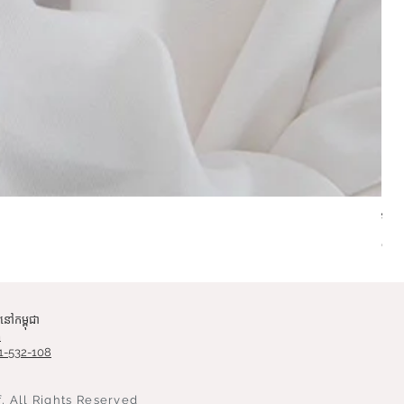
ខ្សែ
Pri
9.
ៅកម្ពុជា
m
1-532-108
, All Rights Reserved