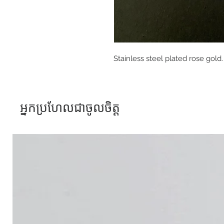
Stainless steel plated rose gold.
អ្នកប្រហែលជាចូលចិត្ត