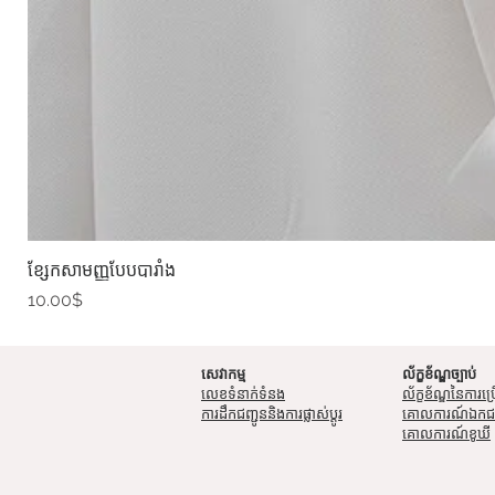
ខ្សែកសាមញ្ញបែបបារាំង
Price
10.00$
សេវាកម្ម
ល័ក្ខខ័ណ្ឌច្បាប់
លេខទំនាក់ទំនង
ល័ក្ខខ័ណ្ឌនៃការប្រ
ការដឹកជញ្ជូននិងការផ្លាស់ប្តូរ
គោលការណ៍​​ឯក
គោលការណ៍ខូឃី