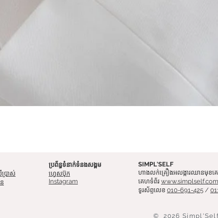
Quick View
SIMPL'SELF
ប្រព័ន្ធ​ទំនាក់ទំនង​សង្គម
ហាងលក់គ្រឿងអលង្ការឈានមុខគេន
ើប្រាស់
ហ្វេសប៊ុក
Instagram
គេហទំព័រ
www.simplself.co
ជន
ទូរស័ព្ទលេខ
010-691-425
/
01
© 2026 Simpl'Self