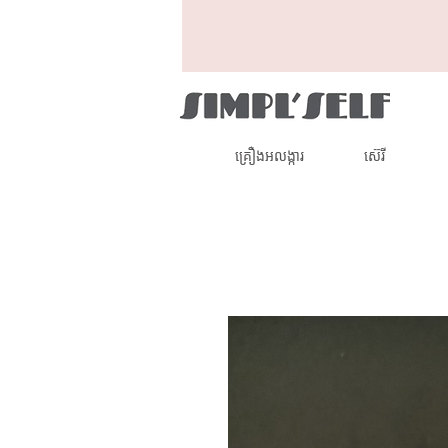
គ្រឿងអលង្ការ
ស៊េរី