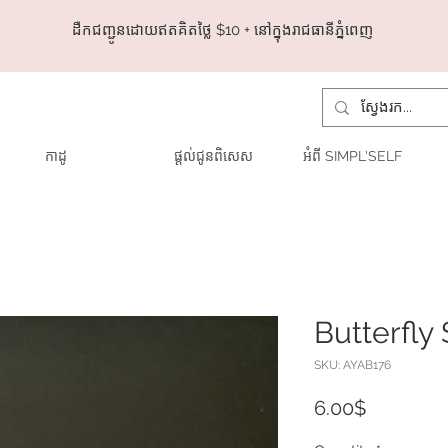
ដឺកជញ្ជូនដោយឥតគិតថ្លៃ​ $10 + នៅក្នុងរាជធានីភ្នំពេញ
កាដូ
ផ្តល់ជូនពិសេស
អំពី SIMPL'SELF
Butterfly
SKU: AYAB176
Price
6.00$