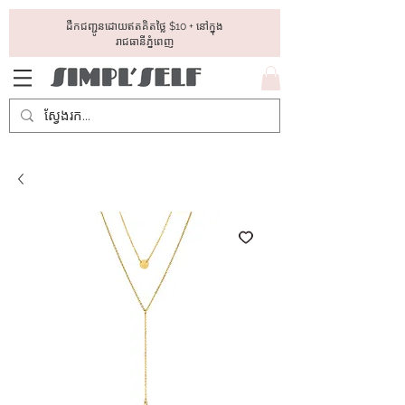
ដឺកជញ្ជូនដោយឥតគិតថ្លៃ​ $10 + នៅក្នុង
រាជធានីភ្នំពេញ