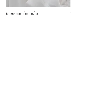
ខ្សែកសាមញ្ញបែបបារាំង
ខ្សែកបណ្តោងគ្រុំ
Price
Price
10.00$
9.00$
សេវាកម្ម
លេខទំនាក់ទំនង
ការដឹកជញ្ជូននិងការផ្លាស់ប្តូរ
ល័ក្ខខ័ណ្ឌច្បាប់
ល័ក្ខខ័ណ្ឌនៃការប្រើប្រាស់
គោលការណ៍​​ឯកជន
គោលការណ៍ខូឃី
ប្រព័ន្ធ​ទំនាក់ទំនង​សង្គម
ហ្វេសប៊ុក
Instagram
SIMPL'SELF
ហាងលក់គ្រឿងអលង្ការឈានមុខគេនៅកម្ពុជា
គេហទំព័រ
www.simplself.com
ទូរស័ព្ទលេខ
010-691-425
/
011-532-108