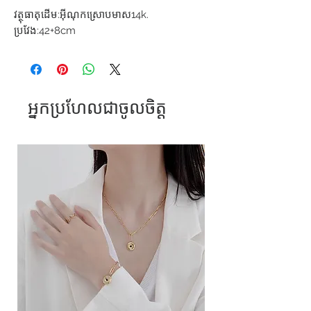
វត្ថុធាតុដើម:អុីណុកស្រោបមាស14k.
ប្រវែង:42+8cm
អ្នកប្រហែលជាចូលចិត្ត