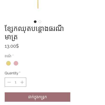
ខ្សែកឈុតបន្តោងធរណី
មាត្រ
Price
13.00$
ពណ៌
*
Quantity
*
ដាក់ក្នុងកន្ត្រក