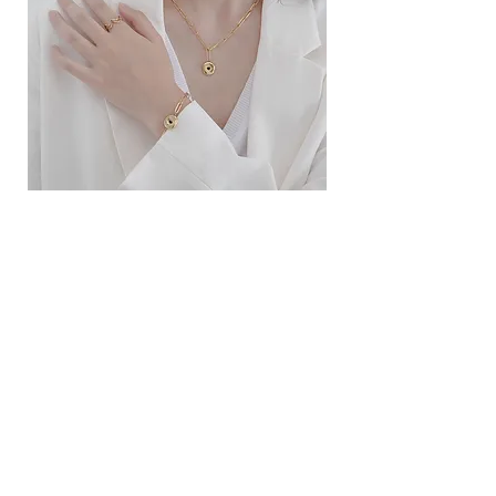
ខ្សែកសាមញ្ញបែបបារាំង
ខ្សែកបណ្តោងគ្រុំ
Price
Price
10.00$
9.00$
សេវាកម្ម
លេខទំនាក់ទំនង
ការដឹកជញ្ជូននិងការផ្លាស់ប្តូរ
ល័ក្ខខ័ណ្ឌច្បាប់
ល័ក្ខខ័ណ្ឌនៃការប្រើប្រាស់
គោលការណ៍​​ឯកជន
គោលការណ៍ខូឃី