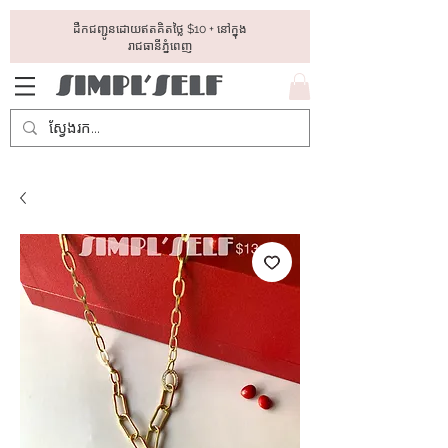
ដឺកជញ្ជូនដោយឥតគិតថ្លៃ​ $10 + នៅក្នុង
រាជធានីភ្នំពេញ