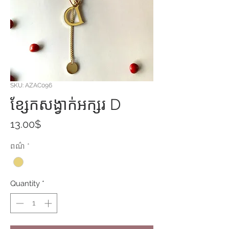
SKU: AZAC096
ខ្សែកសង្វាក់អក្សរ D
Price
13.00$
ពណ៌
*
Quantity
*