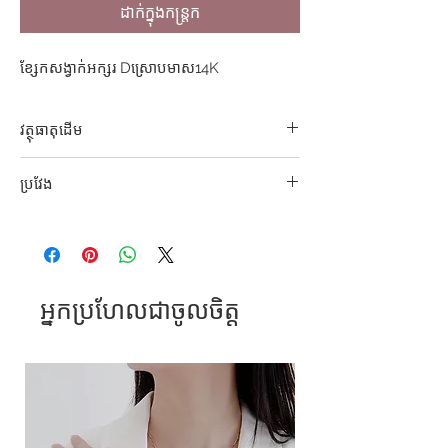
ដាក់ក្នុងកន្ត្រក
ខ្សែកសង្វាក់អក្សរ Dស្រោបមាស14K
វត្ថុធាតុដើម
304 S. Steel
ប្រវែង
42+5cm
អ្នកប្រហែលជាចូលចិត្ត