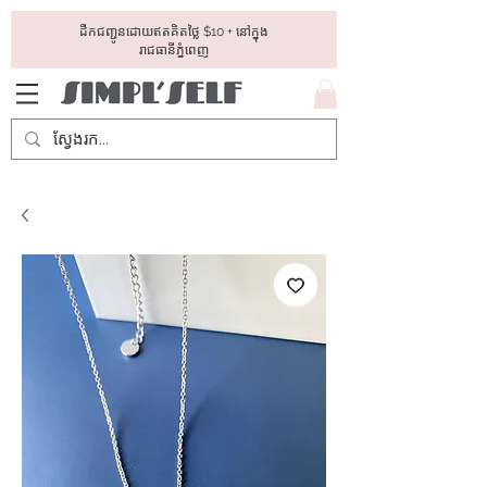
ដឺកជញ្ជូនដោយឥតគិតថ្លៃ​ $10 + នៅក្នុង
រាជធានីភ្នំពេញ