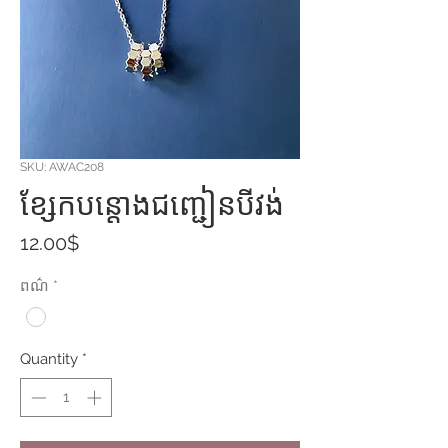
SKU: AWAC208
ខ្សែកបន្តោងជញ្ជៀនបីវង់
Price
12.00$
ពណ៌
*
Quantity
*