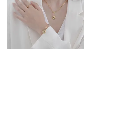
ខ្សែកសាមញ្ញបែបបារាំង
ខ្សែកបណ្តោងគ្រុំ
Price
Price
10.00$
9.00$
សេវាកម្ម
លេខទំនាក់ទំនង
ការដឹកជញ្ជូននិងការផ្លាស់ប្តូរ
ល័ក្ខខ័ណ្ឌច្បាប់
ល័ក្ខខ័ណ្ឌនៃការប្រើប្រាស់
គោលការណ៍​​ឯកជន
គោលការណ៍ខូឃី