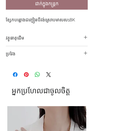
ដាក់ក្នុងកន្ត្រក
ខ្សែកបន្តោងជញ្ជៀនបីវង់ស្រោបមាសស18K
វត្ថុធាតុដើម
304 S. Steel
ប្រវែង
42+5cm
អ្នកប្រហែលជាចូលចិត្ត