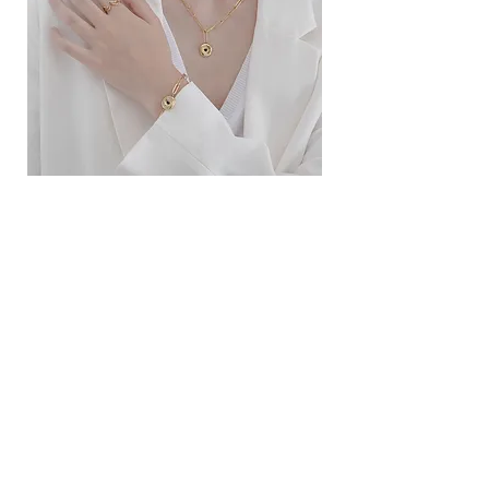
ខ្សែកសាមញ្ញបែបបារាំង
ខ្សែកបណ្តោងគ្រុំ
Price
Price
10.00$
9.00$
សេវាកម្ម
លេខទំនាក់ទំនង
ការដឹកជញ្ជូននិងការផ្លាស់ប្តូរ
ល័ក្ខខ័ណ្ឌច្បាប់
ល័ក្ខខ័ណ្ឌនៃការប្រើប្រាស់
គោលការណ៍​​ឯកជន
គោលការណ៍ខូឃី
ប្រព័ន្ធ​ទំនាក់ទំនង​សង្គម