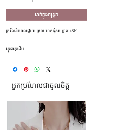
ដាក់ក្នុងកន្ត្រក
ក្រវិលរំយោលផ្កាយ​ស្រោបមាសរ៉ូសហ្គោល18K
វត្ថុធាតុដើម
304 S. Steel
អ្នកប្រហែលជាចូលចិត្ត