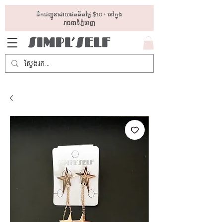
ដឺកជញ្ជូនដោយឥតគិតថ្លៃ​ $10 + នៅក្នុង
រាជធានីភ្នំពេញ