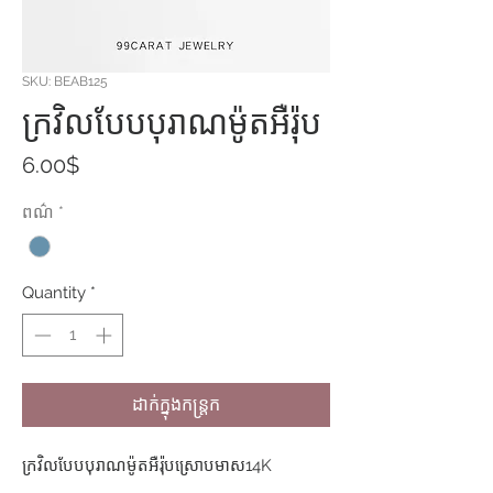
SKU: BEAB125
ក្រវិលបែបបុរាណម៉ូតអឺរ៉ុប
Price
6.00$
ពណ៌
*
Quantity
*
ដាក់ក្នុងកន្ត្រក
ក្រវិលបែបបុរាណម៉ូតអឺរ៉ុបស្រោបមាស14K