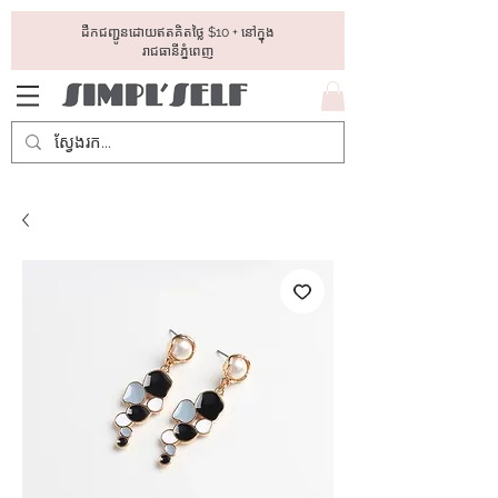
ដឺកជញ្ជូនដោយឥតគិតថ្លៃ​ $10 + នៅក្នុង
រាជធានីភ្នំពេញ