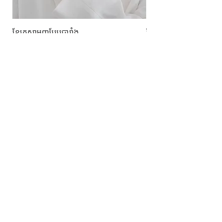
ខ្សែកសាមញ្ញបែបបារាំង
ខ្សែកបណ្តោងគ្រុំ
Price
Price
10.00$
9.00$
សេវាកម្ម
លេខទំនាក់ទំនង
ការដឹកជញ្ជូននិងការផ្លាស់ប្តូរ
ល័ក្ខខ័ណ្ឌច្បាប់
ល័ក្ខខ័ណ្ឌនៃការប្រើប្រាស់
គោលការណ៍​​ឯកជន
គោលការណ៍ខូឃី
ប្រព័ន្ធ​ទំនាក់ទំនង​សង្គម
ហ្វេសប៊ុក
Instagram
SIMPL'SELF
ហាងលក់គ្រឿងអលង្ការឈានមុខគេនៅកម្ពុជា
គេហទំព័រ
www.simplself.com
ទូរស័ព្ទលេខ
010-691-425
/
011-532-108