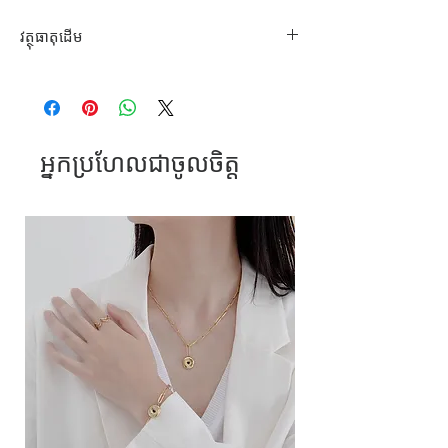
វត្ថុធាតុដើម
ដែក
អ្នកប្រហែលជាចូលចិត្ត