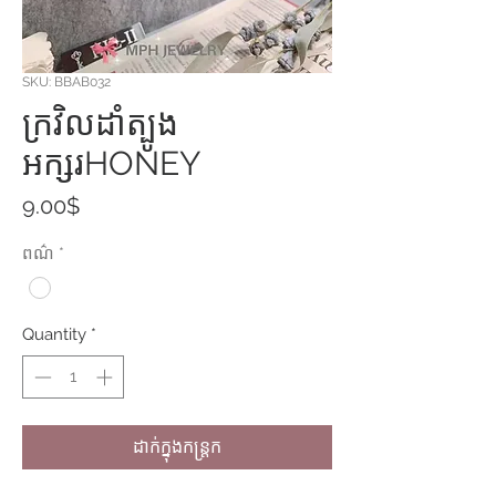
SKU: BBAB032
ក្រវិលដាំត្បូង
អក្សរHONEY
Price
9.00$
ពណ៌
*
Quantity
*
ដាក់ក្នុងកន្ត្រក