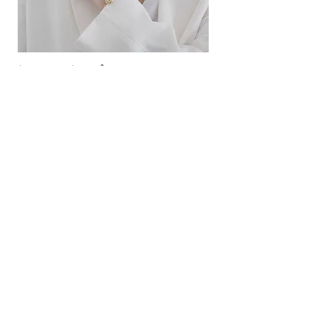
ខ្សែកសាមញ្ញបែបបារាំង
ខ្សែកបណ្តោងគ្រុំ
Price
Price
10.00$
9.00$
សេវាកម្ម
លេខទំនាក់ទំនង
ការដឹកជញ្ជូននិងការផ្លាស់ប្តូរ
ល័ក្ខខ័ណ្ឌច្បាប់
ល័ក្ខខ័ណ្ឌនៃការប្រើប្រាស់
គោលការណ៍​​ឯកជន
គោលការណ៍ខូឃី
ប្រព័ន្ធ​ទំនាក់ទំនង​សង្គម
ហ្វេសប៊ុក
Instagram
SIMPL'SELF
ហាងលក់គ្រឿងអលង្ការឈានមុខគេនៅកម្ពុជា