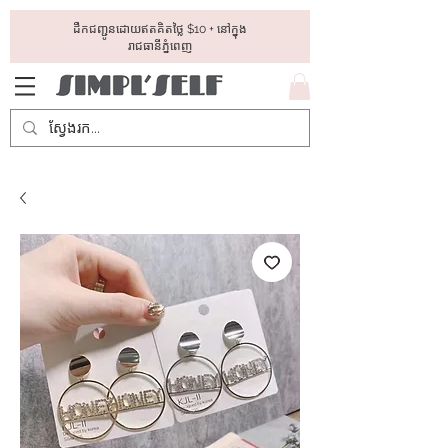
ដឺកជញ្ជូនដោយឥតគិតថ្លៃ​ $10 + នៅក្នុង
រាជធានីភ្នំពេញ