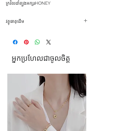
ក្រវិលដាំត្បូងអក្សរHONEY
វត្ថុធាតុដើម
សំរឺទ្ធ
អ្នកប្រហែលជាចូលចិត្ត