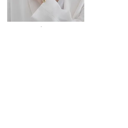
ខ្សែកសាមញ្ញបែបបារាំង
ខ្សែកបណ្តោងគ្រុំ
Price
Price
10.00$
9.00$
សេវាកម្ម
លេខទំនាក់ទំនង
ការដឹកជញ្ជូននិងការផ្លាស់ប្តូរ
ល័ក្ខខ័ណ្ឌច្បាប់
ល័ក្ខខ័ណ្ឌនៃការប្រើប្រាស់
គោលការណ៍​​ឯកជន
គោលការណ៍ខូឃី
ប្រព័ន្ធ​ទំនាក់ទំនង​សង្គម
ហ្វេសប៊ុក
Instagram
SIMPL'SELF
ហាងលក់គ្រឿងអលង្ការឈានមុខគេនៅកម្ពុជា