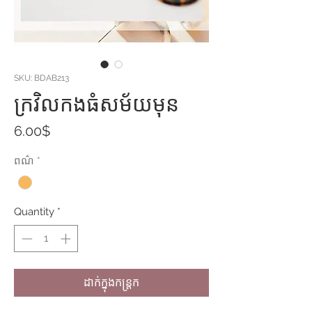
SKU: BDAB213
ក្រវិលកងធំសម័យមុន
Price
6.00$
ពណ៌
*
Quantity
*
ដាក់ក្នុងកន្ត្រក