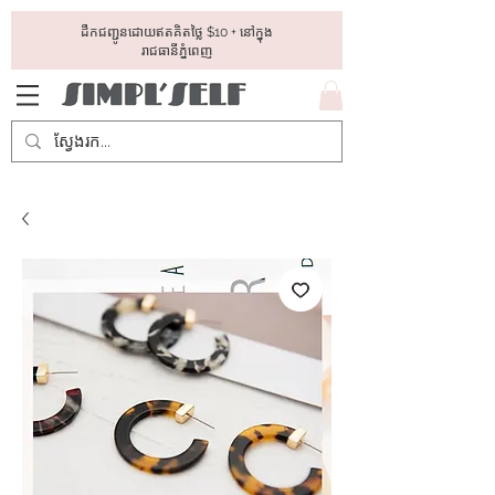
ដឺកជញ្ជូនដោយឥតគិតថ្លៃ​ $10 + នៅក្នុង
រាជធានីភ្នំពេញ