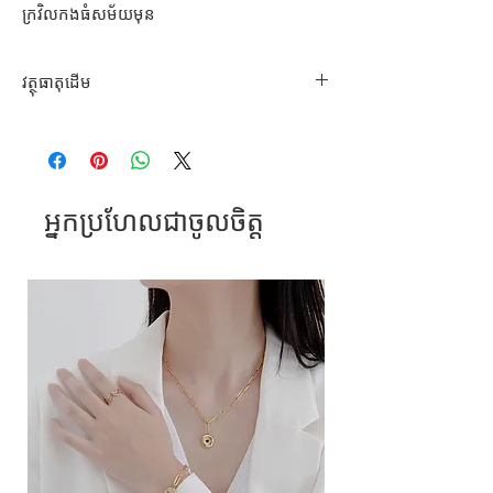
ក្រវិលកងធំសម័យមុន
វត្ថុធាតុដេីម
អាគ្រីលីក
អ្នកប្រហែលជាចូលចិត្ត