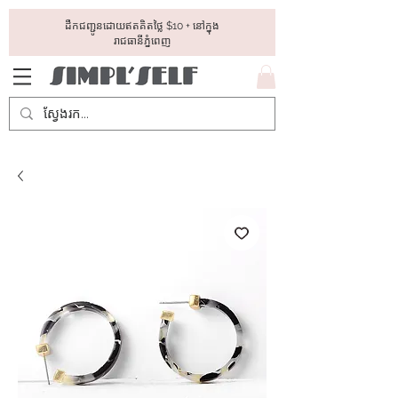
ដឺកជញ្ជូនដោយឥតគិតថ្លៃ​ $10 + នៅក្នុង
រាជធានីភ្នំពេញ