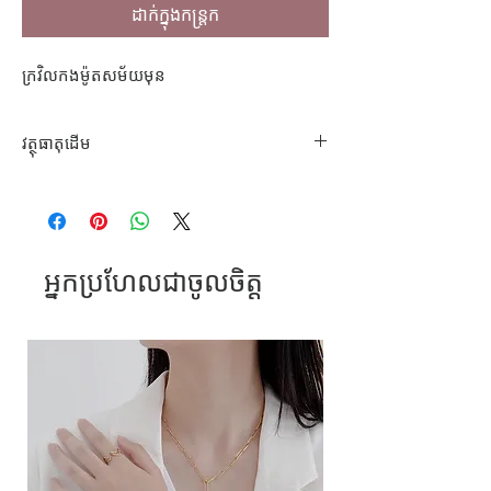
ដាក់ក្នុងកន្ត្រក
ក្រវិលកងម៉ូតសម័យមុន
វត្ថុធាតុដេីម
អាគ្រីលីក
អ្នកប្រហែលជាចូលចិត្ត