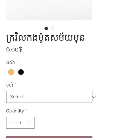
ក្រវិលកងម៉ូតសម័យមុន
Price
6.00$
ពណ៌
*
ទំហំ
*
Quantity
*