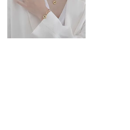
ខ្សែកសាមញ្ញបែបបារាំង
ខ្សែកបណ្តោងគ្រុំ
Price
Price
10.00$
9.00$
សេវាកម្ម
លេខទំនាក់ទំនង
ការដឹកជញ្ជូននិងការផ្លាស់ប្តូរ
ល័ក្ខខ័ណ្ឌច្បាប់
ល័ក្ខខ័ណ្ឌនៃការប្រើប្រាស់
គោលការណ៍​​ឯកជន
គោលការណ៍ខូឃី
ប្រព័ន្ធ​ទំនាក់ទំនង​សង្គម
ហ្វេសប៊ុក
Instagram