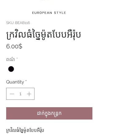
SKU: BEAB116
ក្រវិលធំច្នៃម៉ូតបែបអឺរ៉ុប
Price
6.00$
ពណ៌
*
Quantity
*
ដាក់ក្នុងកន្ត្រក
ក្រវិលធំច្នៃម៉ូតបែបអឺរ៉ុប