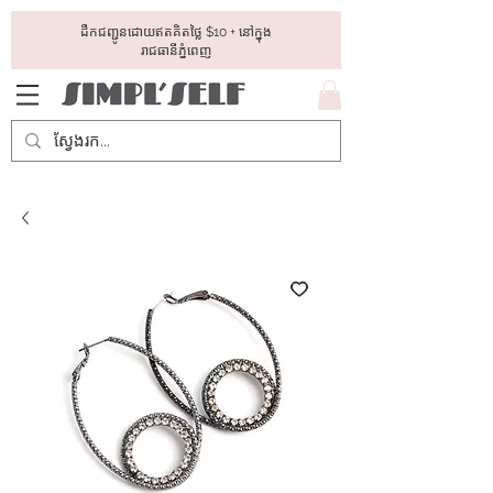
ដឺកជញ្ជូនដោយឥតគិតថ្លៃ​ $10 + នៅក្នុង
រាជធានីភ្នំពេញ