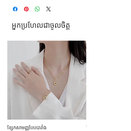
អ្នកប្រហែលជាចូលចិត្ត
ខ្សែកសាមញ្ញបែបបារាំង
ខ្សែកបណ្តោងគ្រុំ