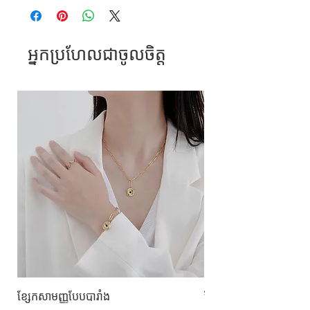
អ្នកប្រហែលជាចូលចិត្ត
ខ្សែកសាមញ្ញបែបបារាំង
ខ្សែកបណ្តោងគ្រុំ