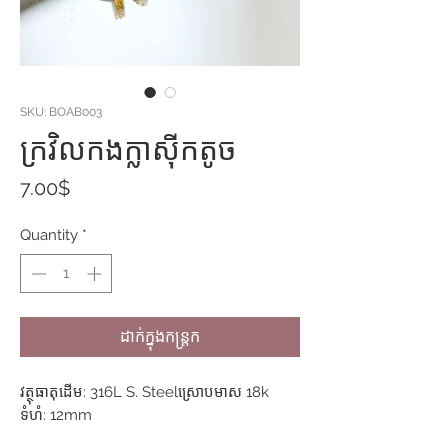
SKU: BOAB003
ក្រវិលកងក្លាសុីកតូច
Price
7.00$
Quantity
*
ដាក់ក្នុងកន្ត្រក
វត្ថុធាតុដើម: 316L S. Steelស្រោបមាស 18k
ទំហំ: 12mm