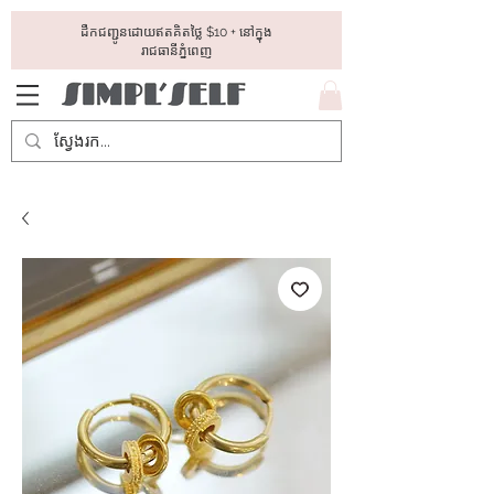
ដឺកជញ្ជូនដោយឥតគិតថ្លៃ​ $10 + នៅក្នុង
រាជធានីភ្នំពេញ